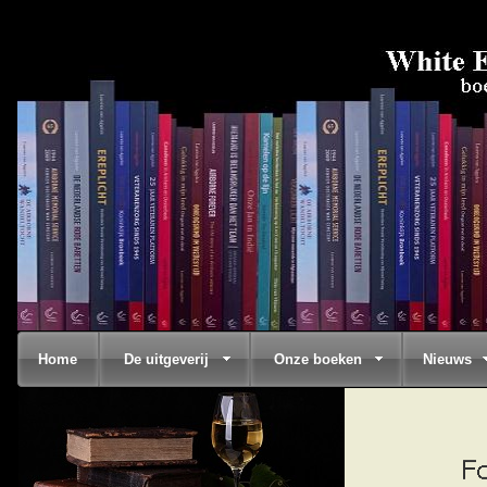
Home
De uitgeverij
Onze boeken
Nieuws